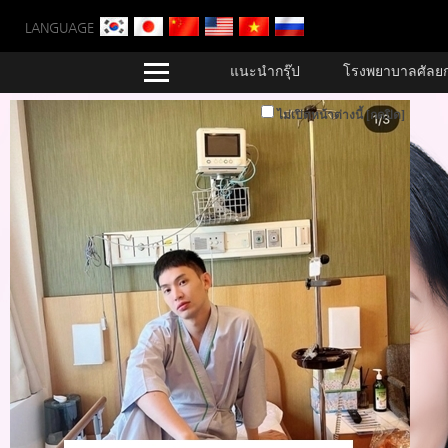
LANGUAGE
แนะนำกรุ๊ป
โรงพยาบาลศัลย
ไม่เปิดหน้าต่างนี้
[กดปิด]