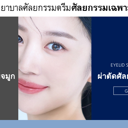
EYELID 
มจมูก
ผ่าตัดศั
G