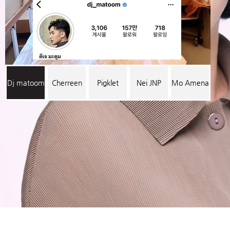
Dj matoom
Cherreen
Pigklet
Nei JNP
Mo Amena