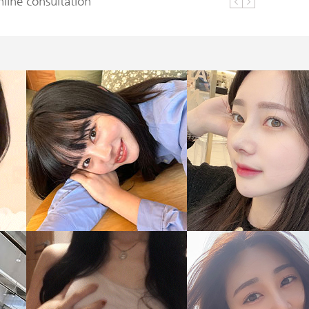
line consultation
line consultation