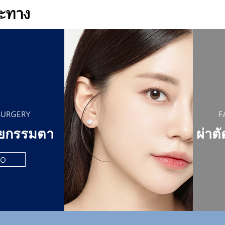
SURGERY
F
ลยกรรมตา
ผ่าต
O