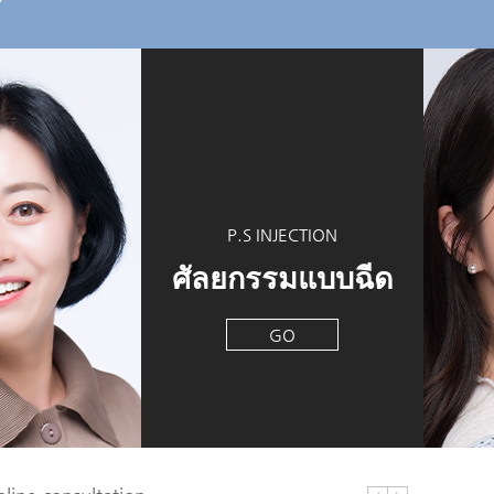
Y
P.S INJECTION
ศัลยกรรมแบบฉีด
GO
line consultation
line consultation
line consultation