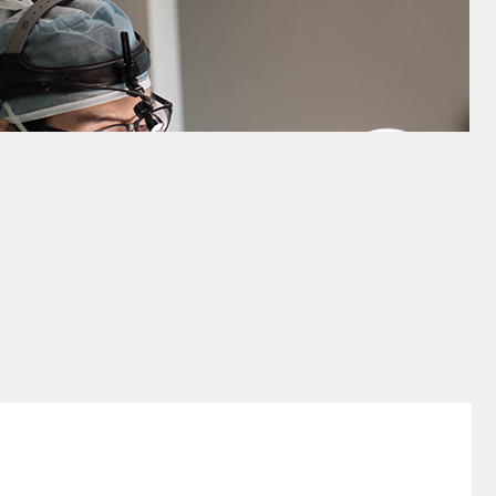
แพทย์ผิวหนัง
วิสัญญีแพทย์
ดร.จองยูนา
ดร.ซินซึงยอน