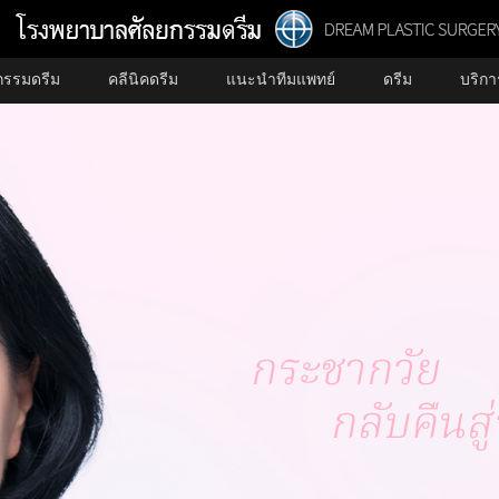
กรรมดรีม
คลีนิคดรีม
แนะนำทีมแพทย์
ดรีม
บริก