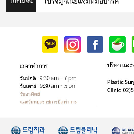
โปรจมูกเนยแจมหมอปาร์ค
โปรโมชั่น