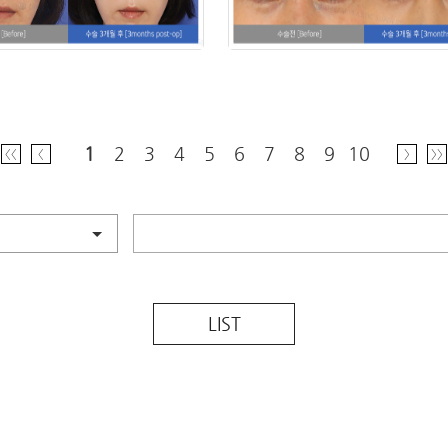
1
2
3
4
5
6
7
8
9
10
〈〈
〈
〉
〉〉
LIST