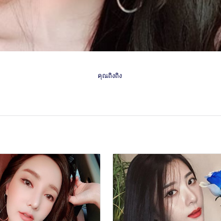
คุณถิงถิง