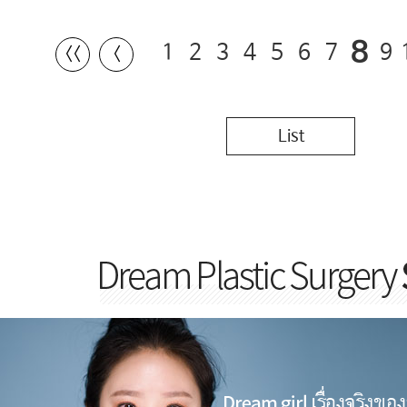
8
1
2
3
4
5
6
7
9
〈〈
〈
List