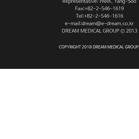
Representative: PARK, Yang-Soo
Fax:+82-2-546-1619
Tel:+82-2-546-1616
e-mail:dream@e-dream.co.kr
DREAM MEDICAL GROUP © 2013
COPYRIGHT 2018 DREAM MEDICAL GROUP